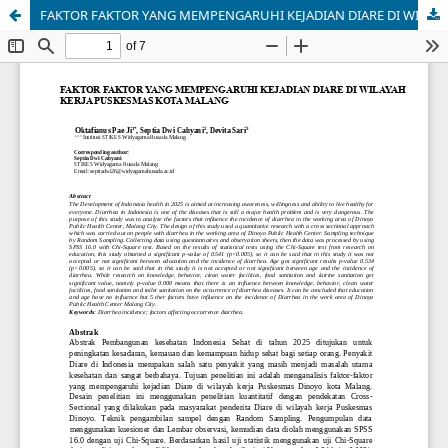
FAKTOR FAKTOR YANG MEMPENGARUHI KEJADIAN DIARE DI WILAYAH KERJA PUSKESMAS KOTA MALANG